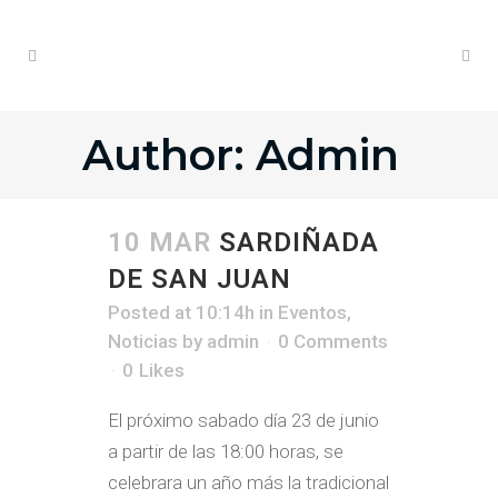
Author: Admin
10 MAR
SARDIÑADA
DE SAN JUAN
Posted at 10:14h
in
Eventos
,
Noticias
by
admin
0 Comments
0
Likes
El próximo sabado día 23 de junio
a partir de las 18:00 horas, se
celebrara un año más la tradicional